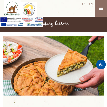
ΕΛ
EN
Cooking lessons